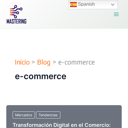
Ir
Spanish
al
contenido
Inicio
Blog
e-commerce
e-commerce
Mercados
Tendencias
Transformación Digital en el Comercio: